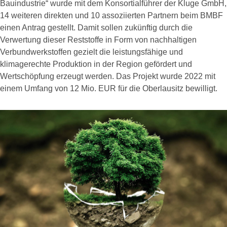
Bauindustrie“ wurde mit dem Konsortialführer der Kluge GmbH,
14 weiteren direkten und 10 assoziierten Partnern beim BMBF
einen Antrag gestellt. Damit sollen zukünftig durch die
Verwertung dieser Reststoffe in Form von nachhaltigen
Verbundwerkstoffen gezielt die leistungsfähige und
klimagerechte Produktion in der Region gefördert und
Wertschöpfung erzeugt werden. Das Projekt wurde 2022 mit
einem Umfang von 12 Mio. EUR für die Oberlausitz bewilligt.