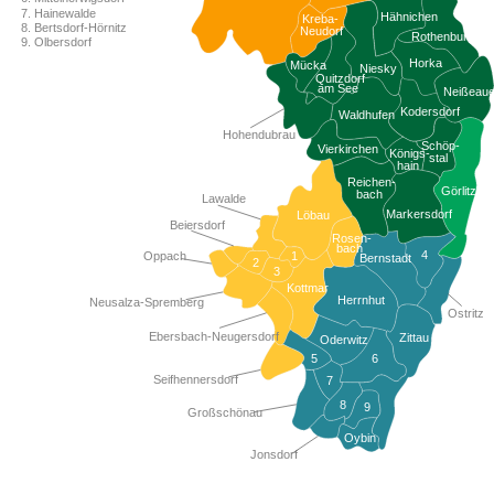
7. Hainewalde
Hähnichen
Kreba-
8. Bertsdorf-Hörnitz
Neudorf
Rothenburg
9. Olbersdorf
Horka
Mücka
Niesky
Quitzdorf
am See
Neißeau
Kodersdorf
Waldhufen
Hohendubrau
Schöp-
Vierkirchen
Königs-
stal
hain
Reichen-
Görlitz
bach
Lawalde
Markersdorf
Löbau
Beiersdorf
Rosen-
bach
4
1
Oppach
Bernstadt
2
3
Kottmar
Herrnhut
Neusalza-Spremberg
Ostritz
Ebersbach-Neugersdorf
Zittau
Oderwitz
5
6
Seifhennersdorf
7
8
9
Großschönau
Oybin
Jonsdorf