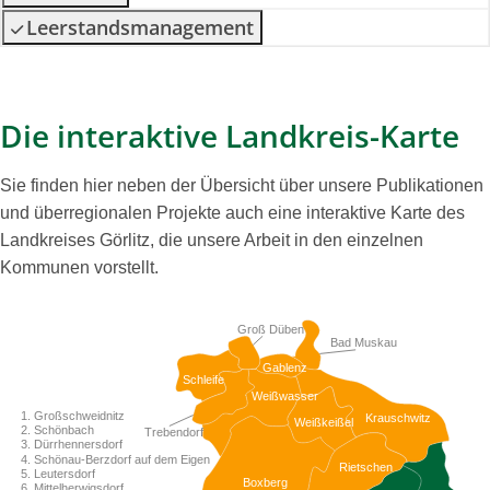
Leerstandsmanagement
Die interaktive Landkreis-Karte
Sie finden hier neben der Übersicht über unsere Publikationen
und überregionalen Projekte auch eine interaktive Karte des
Landkreises Görlitz, die unsere Arbeit in den einzelnen
Kommunen vorstellt.
Groß Düben
Bad Muskau
Gablenz
Schleife
Weißwasser
1. Großschweidnitz
Krauschwitz
Weißkeißel
2. Schönbach
Trebendorf
3. Dürrhennersdorf
4. Schönau-Berzdorf auf dem Eigen
Rietschen
5. Leutersdorf
Boxberg
6. Mittelherwigsdorf