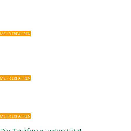
PROJEKTENTWICKLUNG
Gemeinsam entwickeln wir Ideen, begleiten Prozesse und
helfen bei der Umsetzung.
MEHR ERFAHREN
BETEILIGUNG
Durch Events, Workshops und gezielte
Öffentlichkeitsarbeit
binden wir alle Akteure in der Lausitz ein.
MEHR ERFAHREN
VERNETZUNG
Wir fördern Partnerschaften und schaffen Plattformen
für Austausch und Zusammenarbeit.
MEHR ERFAHREN
Die Taskforce unterstützt