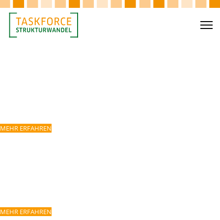
BERATUNG
Wir helfen Kommunen, Unternehmen und Privatpersonen
bei der Identifikation
von Fördermitteln und möglichen Projektpartnern.
MEHR ERFAHREN
KOMPETENZVERMITTLUN
Wir fördern Wissen und Kompetenz durch gezielte
Informationen,
Veranstaltungen und die Bereitstellung
von Leitfäden sowie Tutorials (SPEED).
MEHR ERFAHREN