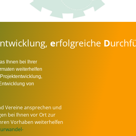
ntwicklung,
e
rfolgreiche
D
urchf
as Ihnen bei Ihrer
rmaten weiterhelfen
Projektentwicklung,
 Entwicklung von
d Vereine ansprechen und
en bei Ihnen vor Ort zur
Ihren Vorhaben weiterhelfen
turwandel-