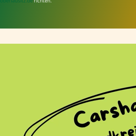
oberlausitz.de
richten.