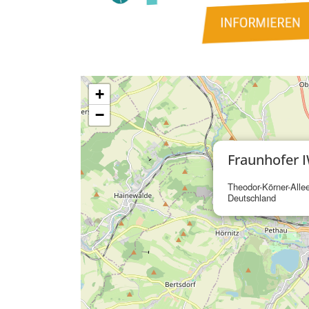
+
−
Fraunhofer I
Theodor-Körner-Alle
Deutschland