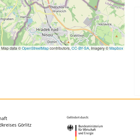
|
Map data ©
OpenStreetMap
contributors,
CC-BY-SA
, Imagery ©
Mapbox
haft
kreises Görlitz