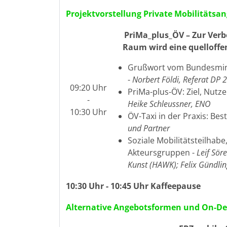
Projektvorstellung Private Mobilitäts
PriMa_plus_ÖV – Zur Verb
Raum wird eine quelloffe
Grußwort vom Bundesmini
-
Norbert Földi, Referat DP 
09:20 Uhr
PriMa-plus-ÖV: Ziel, Nutz
-
Heike Schleussner, ENO
10:30 Uhr
ÖV-Taxi in der Praxis: Be
und Partner
Soziale Mobilitätsteilhab
Akteursgruppen -
Leif Sör
Kunst (HAWK); Felix Gündlin
10:30 Uhr - 10:45 Uhr Kaffeepause
Alternative Angebotsformen und On-