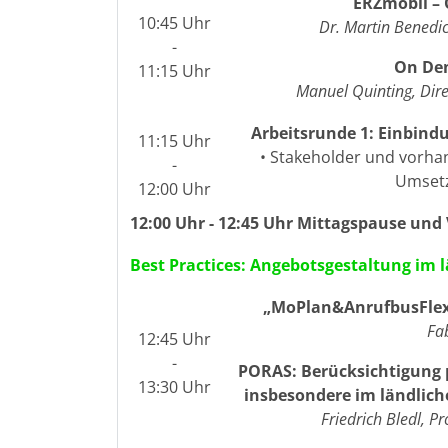
ERZmobil –
10:45 Uhr
Dr. Martin Benedict
-
On De
11:15 Uhr
Manuel Quinting, Dire
Arbeitsrunde 1: Einbind
11:15 Uhr
• Stakeholder und vorha
-
Umsetz
12:00 Uhr
12:00 Uhr - 12:45 Uhr Mittagspause und
Best Practices: Angebotsgestaltung im
„MoPlan&AnrufbusFlex
Fa
12:45 Uhr
-
PORAS: Berücksichtigung 
13:30 Uhr
insbesondere im ländlich
Friedrich Bledl, P