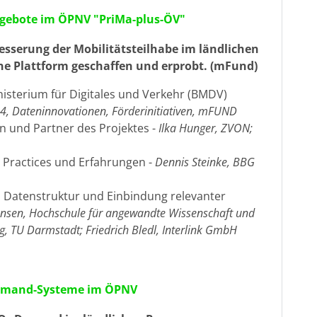
angebote im ÖPNV "PriMa-plus-ÖV"
esserung der Mobilitätsteilhabe im ländlichen
ne Plattform geschaffen und erprobt. (mFund)
sterium für Digitales und Verkehr (BMDV)
24, Dateninnovationen, Förderinitiativen, mFUND
en und Partner des Projektes -
Ilka Hunger,
ZVON;
st Practices und Erfahrungen -
Dennis Steinke, BBG
e, Datenstruktur und Einbindung relevanter
ensen, Hochschule für angewandte Wissenschaft und
g, TU Darmstadt; Friedrich Bledl, Interlink GmbH
Demand-Systeme im ÖPNV