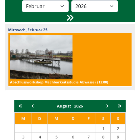
Mittwoch,
Februar
25
Abschlussworkshop Machbarkeitsstudie Abwasser (
13:00
)
August
2026
M
D
M
D
F
S
S
1
2
3
4
5
6
7
8
9